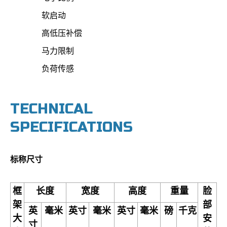
软启动
高低压补偿
马力限制
负荷传感
TECHNICAL
SPECIFICATIONS
标称尺寸
框
长度
宽度
高度
重量
脸
架
部
英
毫米
英寸
毫米
英寸
毫米
磅
千克
大
安
寸