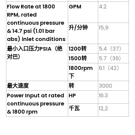
Flow Rate at 1800
GPM
4.2
RPM, rated
continuous pressure
升/分钟
15,9
& 14.7 psi (1.01 bar
abs) inlet conditions
最小入口压力PSIA（绝
1200转
5.4（37）
对巴）
1500转
5.7（39）
1800rpm
6.1（42）
下
最大速度
转
3000
Power Input at rated
HP
16.3
continuous pressure
千瓦
12,2
& 1800 rpm