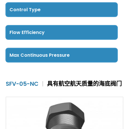
Control Type
Pressure Control
(3)
Directional Control
(6)
Flow Efficiency
Cv Less than 5
(3)
Cv 5 – 15
(3)
Max Continuous Pressure
Cv Greater than 15
(3)
5000 PSI and Below
(9)
SFV-05-NC
|
具有航空航天质量的海底阀门