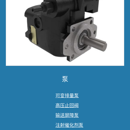
泵
可变排量泵
高压止回阀
输送屏障泵
注射催化剂泵