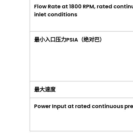
Flow Rate at 1800 RPM, rated continu
inlet conditions
最小入口压力PSIA（绝对巴）
最大速度
Power Input at rated continuous pr