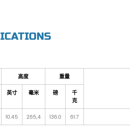
FICATIONS
高度
重量
英寸
毫米
磅
千
克
10.45
265,4
136.0
61.7