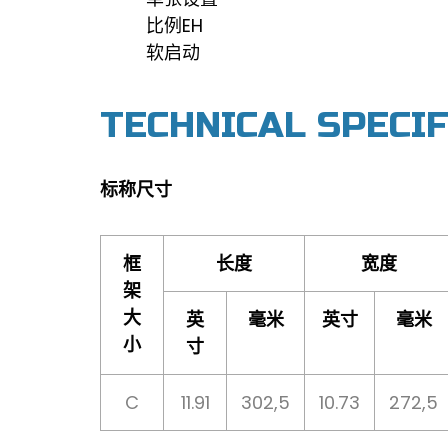
比例EH
软启动
TECHNICAL SPECI
标称尺寸
框
长度
宽度
架
大
英
毫米
英寸
毫米
小
寸
C
11.91
302,5
10.73
272,5