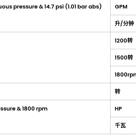
ous pressure & 14.7 psi (1.01 bar abs)
GPM
升/分钟
1200转
1500转
1800r
转
essure & 1800 rpm
HP
千瓦