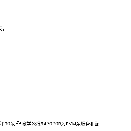
泵。
076 098和130泵  教学公报947070B为PVM泵服务和配