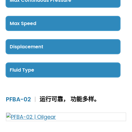
Max Continuous Pressure
PFCM
(4)
Below 501 Bar
(5)
PFCS
(2)
501 Bar – 700 Bar
(5)
Max Speed
701 Bar – 1000 Bar
(6)
Below 2000 RPM
(15)
2000 – 3000 RPM
(1)
Displacement
Below 50 cc/rev
(8)
50 – 99 cc/rev
(4)
Fluid Type
100 – 150 cc/rev
(3)
Hydraulic
(16)
Above 150 cc/rev
(1)
Low-Lubricity
(16)
PFBA-02
|
运行可靠， 功能多样。