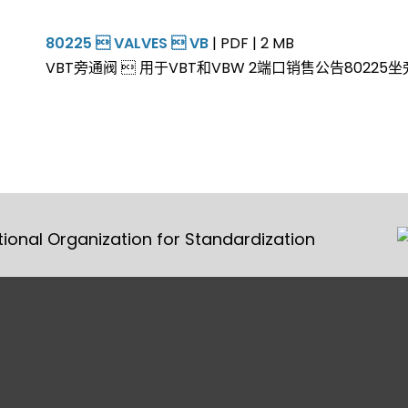
80225  VALVES  VB
| PDF | 2 MB
VBT旁通阀  用于VBT和VBW 2端口销售公告8022