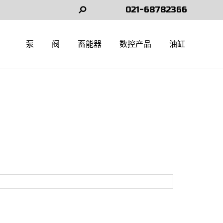
021-68782366
Search:
泵
阀
蓄能器
数控产品
油缸