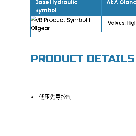
Base Hydraulic
At A Glan
Symbol
Valves:
Hig
PRODUCT DETAILS
低压先导控制