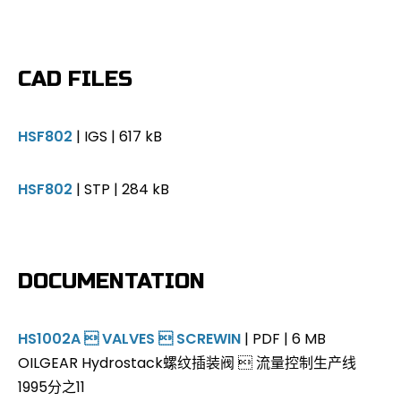
CAD FILES
HSF802
| IGS | 617 kB
HSF802
| STP | 284 kB
DOCUMENTATION
HS1002A  VALVES  SCREWIN
| PDF | 6 MB
OILGEAR Hydrostack螺纹插装阀  流量控制生产线
1995分之11