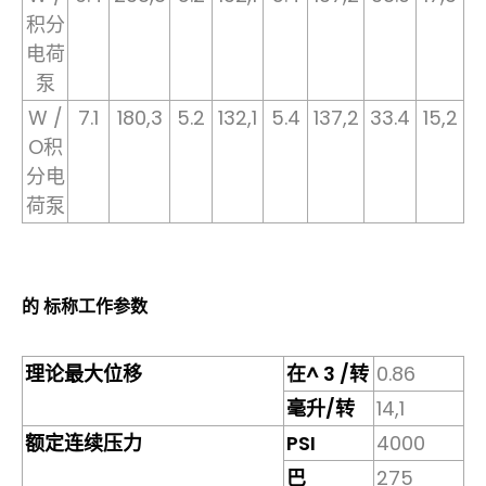
积分
电荷
泵
W /
7.1
180,3
5.2
132,1
5.4
137,2
33.4
15,2
O积
分电
荷泵
的 标称工作参数
理论最大位移
在^ 3 /转
0.86
毫升/转
14,1
额定连续压力
PSI
4000
巴
275