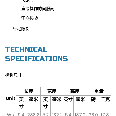
直接操作的伺服阀
中心协助
行程限制
TECHNICAL
SPECIFICATIONS
标称尺寸
长度
宽度
高度
重量
Unit
英
毫米
英
毫米
英寸
毫米
磅
千克
寸
寸
W /
9.4
238,8
5.2
132,1
5.4
137,2
38.0
17,3