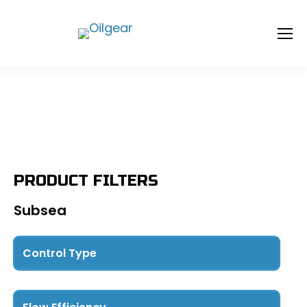
PRODUCT FILTERS
Subsea
Control Type
Pressure Control
(3)
Directional Control
(6)