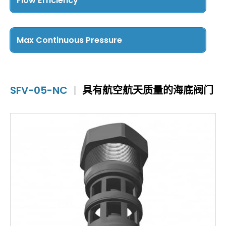
Flow Efficiency
Cv Less than 5
(3)
Cv 5 – 15
(3)
Max Continuous Pressure
Cv Greater than 15
(3)
5000 PSI and Below
(9)
SFV-05-NC
|
具有航空航天质量的海底阀门