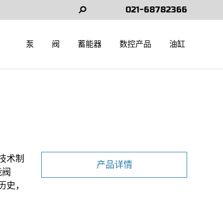
021-68782366
Search:
泵
阀
蓄能器
数控产品
油缸
进技术制
产品详情
能阀
历史，