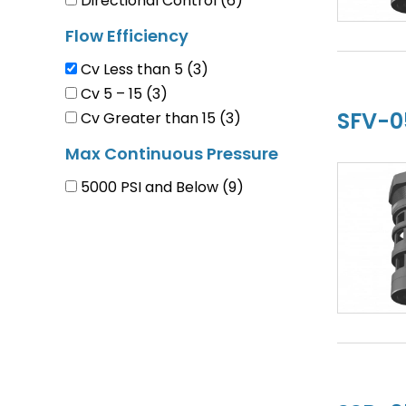
Directional Control
(6)
Flow Efficiency
Cv Less than 5
(3)
Cv 5 – 15
(3)
SFV-
Cv Greater than 15
(3)
Max Continuous Pressure
5000 PSI and Below
(9)