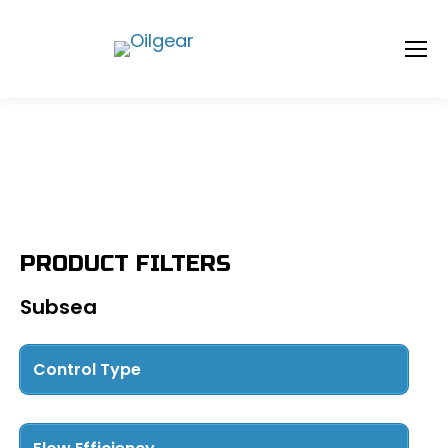
PRODUCT FILTERS
Subsea
Control Type
Pressure Control
(3)
Directional Control
(6)