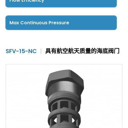
Flow Efficiency
Cv Less than 5
(3)
Cv 5 – 15
(3)
Max Continuous Pressure
Cv Greater than 15
(3)
5000 PSI and Below
(9)
SFV-15-NC
|
具有航空航天质量的海底阀门