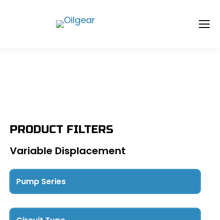
PRODUCT FILTERS
Variable Displacement
Pump Series
PVWJ
(10)
PVG
(7)