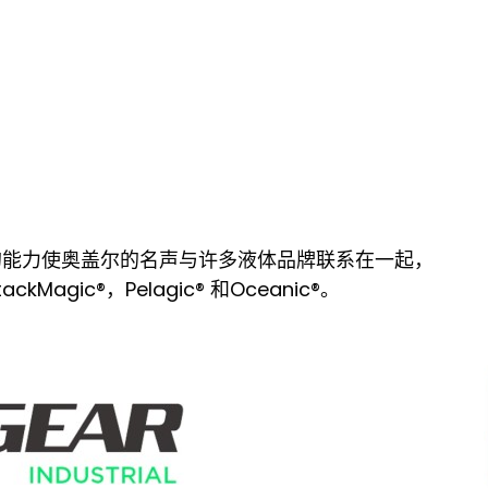
的能力使奥盖尔的名声与许多液体品牌联系在一起，
tackMagic®，Pelagic® 和Oceanic®。