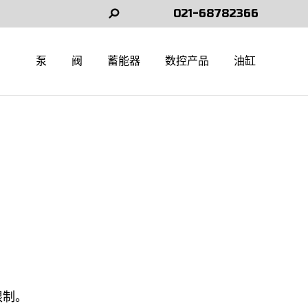
021-68782366
Search:
泵
阀
蓄能器
数控产品
油缸
限制。